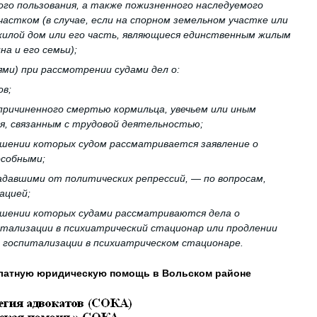
ого пользования, а также пожизненного наследуемого
астком (в случае, если на спорном земельном участке или
жилой дом или его часть, являющиеся единственным жилым
а и его семьи);
ями) при рассмотрении судами дел о:
ов;
 причиненного смертью кормильца, увечьем или иным
я, связанным с трудовой деятельностью;
ошении которых судом рассматривается заявление о
особными;
адавшими от политических репрессий, — по вопросам,
ацией;
ошении которых судами рассматриваются дела о
тализации в психиатрический стационар или продлении
 госпитализации в психиатрическом стационаре.
латную юридическую помощь в Вольском районе