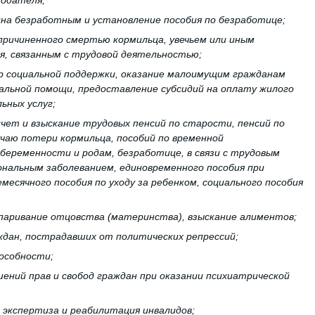
тодателя;
ина безработным и установление пособия по безработице;
 причиненного смертью кормильца, увечьем или иным
я, связанным с трудовой деятельностью;
р социальной поддержки, оказание малоимущим гражданам
альной помощи, предоставление субсидий на оплату жилого
ьных услуг;
счет и взыскание трудовых пенсий по старости, пенсий по
учаю потери кормильца, пособий по временной
беременности и родам, безработице, в связи с трудовым
ональным заболеванием, единовременного пособия при
месячного пособия по уходу за ребенком, социального пособия
спаривание отцовства (материнства), взыскание алиментов;
ждан, пострадавших от политических репрессий;
пособности;
шений прав и свобод граждан при оказании психиатрической
я экспертиза и реабилитация инвалидов;