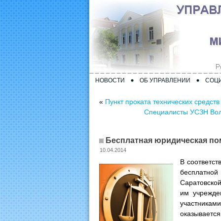
НОВОСТИ
ОБ УПРАВЛЕНИИ
СОЦ
«
Пункт проката технических средст
Специалисты УСЗН Вол
Бесплатная юридическая по
10.04.2014
В соответст
бесплатной
Саратовско
им учрежде
участникам
оказывается