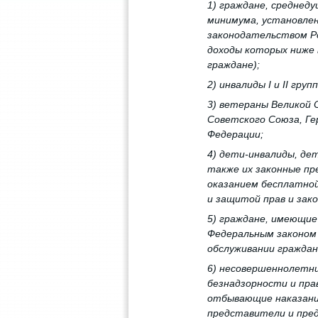
1) граждане, среднед
минимума, установлен
законодательством Ро
доходы которых ниже
граждане);
2) инвалиды I и II груп
3) ветераны Великой 
Советского Союза, Ге
Федерации;
4) дети-инвалиды, де
также их законные пр
оказанием бесплатной
и защитой прав и зак
5) граждане, имеющие
Федеральным законом 
обслуживании граждан
6) несовершеннолетн
безнадзорности и пр
отбывающие наказание
представители и пре