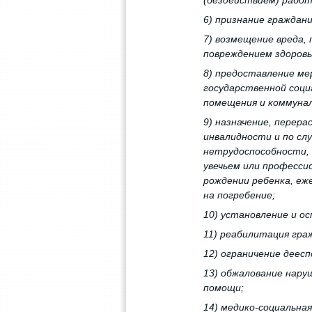
(бездействием) рабо
6) признание граждан
7) возмещение вреда,
повреждением здоровь
8) предоставление ме
государственной соци
помещения и коммунал
9) назначение, перера
инвалидности и по сл
нетрудоспособности, 
увечьем или професси
рождении ребенка, еже
на погребение;
10) установление и о
11) реабилитация гра
12) ограничение деес
13) обжалование нару
помощи;
14) медико-социальна