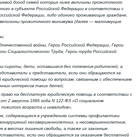
ушевой доход семей которых ниже величины прожиточного
ного в субъекте Российской Федерации в соответствии с
ссийской Федерации, либо одиноко проживающие граждане,
 величины прожиточного минимума (далее — малоимущие
пы;
Отечественной войны, Герои Российской Федерации, Герои
рои Социалистического Труда; Герои труда Российской
ти-сироты, дети, оставшиеся без попечения родителей, а
едставители и представители, если они обращаются за
 юридической помощи по вопросам, связанным с обеспечением
онных интересов таких детей;
 право на бесплатную юридическую помощь в соответствии с
от 2 августа 1995 года N 122-ФЗ «О социальном
 пожилого возраста и инвалидов»;
ие, содержащиеся в учреждениях системы профилактики
авонарушений несовершеннолетних, и несовершеннолетние,
 в местах лишения свободы, а также их законные
дставители, если они обращаются за оказанием бесплатной