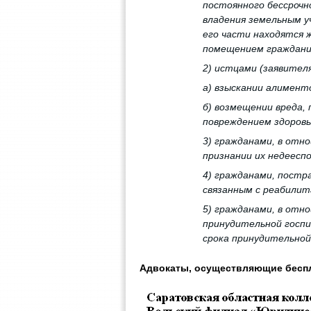
постоянного бессрочн
владения земельным уч
его части находятся 
помещением гражданин
2) истцами (заявител
а) взыскании алимент
б) возмещении вреда,
повреждением здоровь
3) гражданами, в отн
признании их недеесп
4) гражданами, постр
связанным с реабилит
5) гражданами, в отн
принудительной госпи
срока принудительной
Адвокаты, осуществляющие бесп