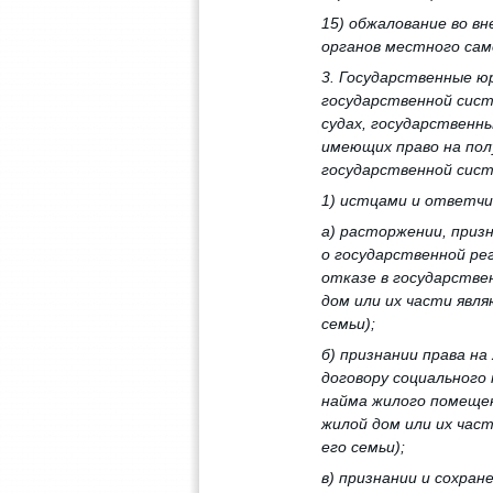
15) обжалование во в
органов местного сам
3. Государственные ю
государственной сис
судах, государственн
имеющих право на пол
государственной сист
1) истцами и ответчи
а) расторжении, при
о государственной ре
отказе в государствен
дом или их части явл
семьи);
б) признании права н
договору социального
найма жилого помещен
жилой дом или их ча
его семьи);
в) признании и сохран