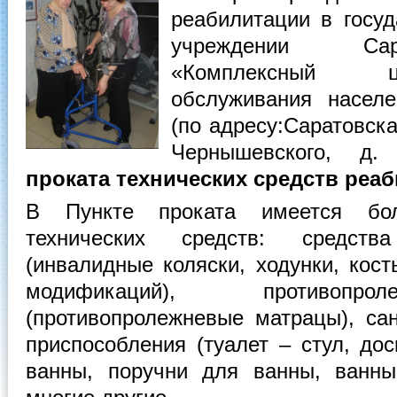
реабилитации в госу
учреждении Сар
«Комплексный ц
обслуживания населе
(по адресу:Саратовская
Чернышевского, д
проката технических средств реа
В Пункте проката имеется бо
технических средств: средст
(инвалидные коляски, ходунки, кос
модификаций), противопро
(противопролежневые матрацы), сан
приспособления (туалет – стул, до
ванны, поручни для ванны, ванн