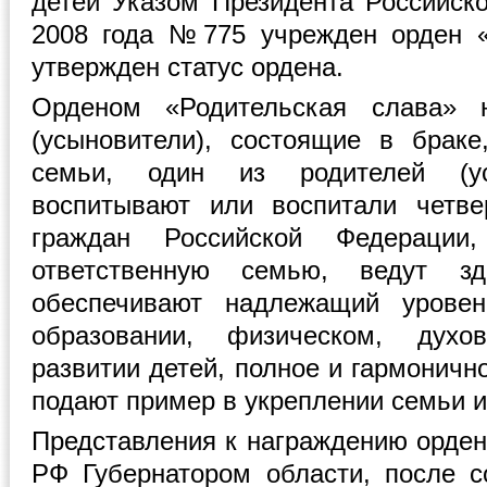
детей Указом Президента Российск
2008 года №775 учрежден орден «
утвержден статус ордена.
Орденом «Родительская слава» н
(усыновители), состоящие в брак
семьи, один из родителей (ус
воспитывают или воспитали четв
граждан Российской Федерации
ответственную семью, ведут з
обеспечивают надлежащий уровен
образовании, физическом, дух
развитии детей, полное и гармоничн
подают пример в укреплении семьи и
Представления к награждению орден
РФ Губернатором области, после с