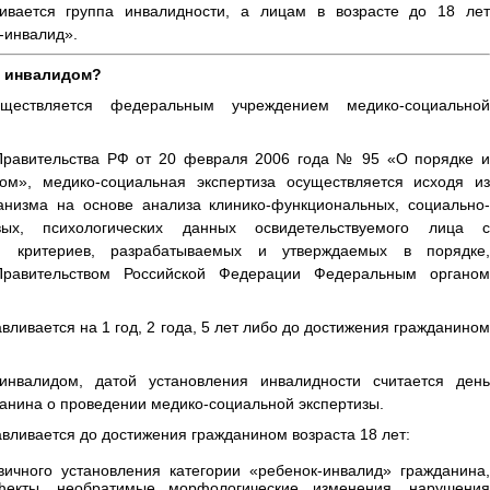
ивается группа инвалидности, а лицам в возрасте до 18 лет
-инвалид».
а инвалидом?
ществляется федеральным учреждением медико-социальной
 Правительства РФ от 20 февраля 2006 года № 95 «О порядке и
ом», медико-социальная экспертиза осуществляется исходя из
анизма на основе анализа клинико-функциональных, социально-
овых, психологических данных освидетельствуемого лица с
и критериев, разрабатываемых и утверждаемых в порядке,
равительством Российской Федерации Федеральным органом
вливается на 1 год, 2 года, 5 лет либо до достижения гражданином
инвалидом, датой установления инвалидности считается день
анина о проведении медико-социальной экспертизы.
вливается до достижения гражданином возраста 18 лет:
ичного установления категории «ребенок-инвалид» гражданина,
фекты, необратимые морфологические изменения, нарушения