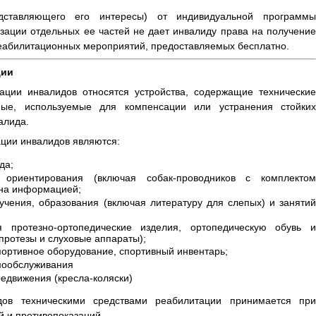
дставляющего его интересы) от индивидуальной программы
зации отдельных ее частей не дает инвалиду права на получение
еабилитационных мероприятий, предоставляемых бесплатно.
ции
ации инвалидов относятся устройства, содержащие технические
ые, используемые для компенсации или устранения стойких
алида.
ции инвалидов являются:
да;
 ориентирования (включая собак-проводников с комплектом
ена информацией;
учения, образования (включая литературу для слепых) и занятий
я протезно-ортопедические изделия, ортопедическую обувь и
протезы и слуховые аппараты);
ортивное оборудование, спортивный инвентарь;
мообслуживания
едвижения (кресла-коляски)
ов техническими средствами реабилитации принимается при
й и противопоказаний.