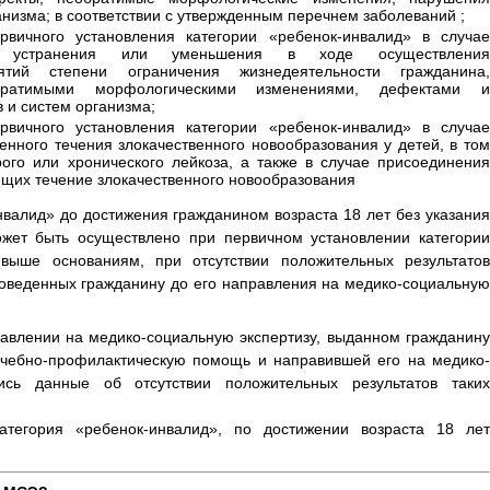
анизма; в соответствии с утвержденным перечнем заболеваний ;
вичного установления категории «ребенок-инвалид» в случае
и устранения или уменьшения в ходе осуществления
ятий степени ограничения жизнедеятельности гражданина,
братимыми морфологическими изменениями, дефектами и
 и систем организма;
вичного установления категории «ребенок-инвалид» в случае
нного течения злокачественного новообразования у детей, в том
го или хронического лейкоза, а также в случае присоединения
ющих течение злокачественного новообразования
нвалид» до достижения гражданином возраста 18 лет без указания
ожет быть осуществлено при первичном установлении категории
выше основаниям, при отсутствии положительных результатов
оведенных гражданину до его направления на медико-социальную
авлении на медико-социальную экспертизу, выданном гражданину
ечебно-профилактическую помощь и направившей его на медико-
лись данные об отсутствии положительных результатов таких
атегория «ребенок-инвалид», по достижении возраста 18 лет
.