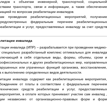
валидов к объектам инженерной, транспортной, социальной
дствами транспорта, связи и информации, а также обеспечение
мацией по вопросам реабилитации инвалидов.
идам проведение реабилитационных мероприятий, получение
предусмотренных федеральным перечнем реабилитационных
реабилитации и услуг, предоставляемых инвалиду за счет средств
илитации инвалида
ации инвалида (ИПР) – разрабатывается при проведении медико-
т специально разработанный комплекс оптимальных для инвалида
включающий в себя отдельные виды, формы, объемы, сроки и
профессиональных и других реабилитационных мер, направленных
арушенных или утраченных функций организма, восстановление,
 к выполнению определенных видов деятельности.
итации инвалида содержит как реабилитационные мероприятия,
обождением от платы в соответствии с федеральным перечнем
технических средств реабилитации и услуг, предоставляемых
мероприятия, в оплате которых принимают участие сам инвалид ,
ции независимо от организационно-правовых форм и форм