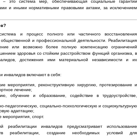
в – это система мер, обеспечивающая социальные гарантии
нами и иными нормативными правовыми актами, за исключением
ов?
система и процесс полного или частичного восстановления
, общественной и профессиональной деятельности. Реабилитация
нение или возможно более полную компенсацию ограничений
шением здоровья со стойким расстройством функций организма, в
валидов, достижения ими материальной независимости и их
 инвалидов включают в себя:
ие мероприятия, реконструктивную хирургию, протезирование и
ортное лечение;
ию, обучение и образование, содействие в трудоустройстве,
о-педагогическую, социально-психологическую и социокультурную
овую адаптацию;
 мероприятия, спорт.
ий реабилитации инвалидов предусматривает использование
ств реабилитации, создание необходимых условий для