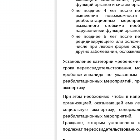
функций органов и систем орг
не позднее 4 лет после пер
выявления невозможност
реабилитационных меропри
вызванного стойкими нео
нарушениями функций органов
не позднее 6 лет после пер
рецидивирующего или осложне
числе при любой форме остро
других заболеваний, осложня
Установление категории «ребенок-и
срока переосвидетельствования, м
«ребенок-инвалид» по указанным 
реабилитационных мероприятий, пр
экспертизу.
При этом необходимо, чтобы в напр
организацией, оказывающей ему л
социальную экспертизу, содержа
реабилитационных мероприятий.
Граждане, которым установлена к
подлежат переосвидетельствованию