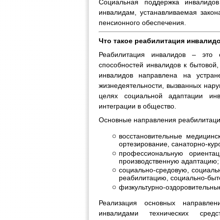
Социальная поддержка инвалидо
инвалидам, устанавливаемая зако
пенсионного обеспечения.
Что такое реабилитация инвалид
Реабилитация инвалидов – это 
способностей инвалидов к бытовой
инвалидов направлена на устра
жизнедеятельности, вызванных нару
целях социальной адаптации ин
интеграции в общество.
Основные направления реабилитации
восстановительные медицинск
ортезирование, санаторно-кур
профессиональную ориентац
производственную адаптацию;
социально-средовую, социальн
реабилитацию, социально-быт
физкультурно-оздоровительные
Реализация основных направлен
инвалидами технических сред