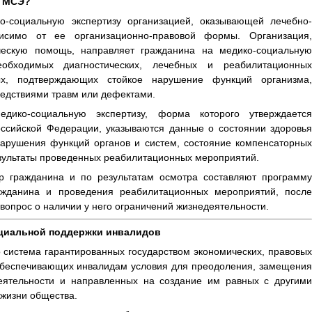
а МСЭ?
о-социальную экспертизу организацией, оказывающей лечебно-
исимо от ее организационно-правовой формы. Организация,
ческую помощь, направляет гражданина на медико-социальную
еобходимых диагностических, лечебных и реабилитационных
х, подтверждающих стойкое нарушение функций организма,
едствиями травм или дефектами.
ико-социальную экспертизу, форма которого утверждается
ссийской Федерации, указываются данные о состоянии здоровья
арушения функций органов и систем, состояние компенсаторных
езультаты проведенных реабилитационных мероприятий.
 гражданина и по результатам осмотра составляют программу
ажданина и проведения реабилитационных мероприятий, после
вопрос о наличии у него ограничений жизнедеятельности.
оциальной поддержки инвалидов
 система гарантированных государством экономических, правовых
обеспечивающих инвалидам условия для преодоления, замещения
деятельности и направленных на создание им равных с другими
 жизни общества.