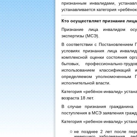
признанным инвалидами, устанавл
устанавливается категория «ребёнок
Кто осуществляет признание лиц
Признание лица инвалидом осу
экспертизы (МСЭ).
В соответствии с Постановлением
условиях признания лица инвалид
комплексной оценки состояния орг
бытовых, профессионально-труд
использованием классификаций 
определяемом уполномоченным П
исполнительной власти.
Категория «ребёнок-инвалид» устана
возраста 18 лет.
В случае признания гражданина 
поступления в МСЭ заявления гражд
Категория «ребенок-инвалид» устана
не позднее 2 лет после перв
имеющего заболевания, де