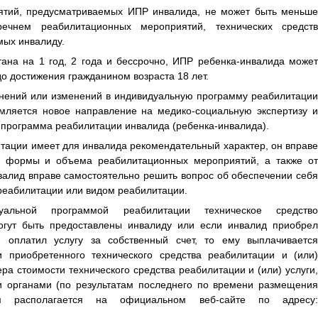
тий, предусматриваемых ИПР инвалида, не может быть меньше
ечнем реабилитационных мероприятий, технических средств
мых инвалиду.
ана на 1 год, 2 года и бессрочно, ИПР ребенка-инвалида может
 до достижения гражданином возраста 18 лет.
нений или изменений в индивидуальную программу реабилитации
мляется новое направление на медико-социальную экспертизу и
 программа реабилитации инвалида (ребенка-инвалида).
ации имеет для инвалида рекомендательный характер, он вправе
да, формы и объема реабилитационных мероприятий, а также от
алид вправе самостоятельно решить вопрос об обеспечении себя
реабилитации или видом реабилитации.
уальной программой реабилитации техническое средство
могут быть предоставлены инвалиду или если инвалид приобрел
) оплатил услугу за собственный счет, то ему выплачивается
и приобретенного технического средства реабилитации и (или)
ера стоимости технического средства реабилитации и (или) услуги,
 органами (по результатам последнего по времени размещения
м располагается на официальном веб-сайте по адресу: